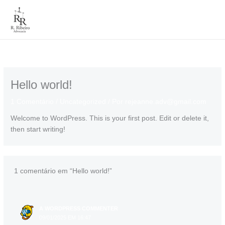
Ir
para
o
conteúdo
Hello world!
1 Comentário
/
Uncategorized
/ Por
rejeanne.adv@gmail.com
Welcome to WordPress. This is your first post. Edit or delete it,
then start writing!
1 comentário em “Hello world!”
A WORDPRESS COMMENTER
09/01/2025 EM 16:47